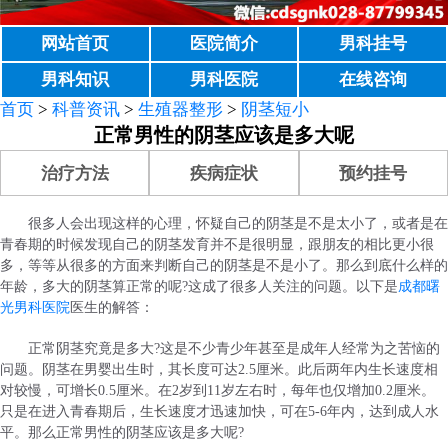
网站首页
医院简介
男科挂号
男科知识
男科医院
在线咨询
首页
>
科普资讯
>
生殖器整形
>
阴茎短小
正常男性的阴茎应该是多大呢
治疗方法
疾病症状
预约挂号
很多人会出现这样的心理，怀疑自己的阴茎是不是太小了，或者是在
青春期的时候发现自己的阴茎发育并不是很明显，跟朋友的相比更小很
多，等等从很多的方面来判断自己的阴茎是不是小了。那么到底什么样的
年龄，多大的阴茎算正常的呢?这成了很多人关注的问题。以下是
成都曙
光男科医院
医生的解答：
正常阴茎究竟是多大?这是不少青少年甚至是成年人经常为之苦恼的
问题。阴茎在男婴出生时，其长度可达2.5厘米。此后两年内生长速度相
对较慢，可增长0.5厘米。在2岁到11岁左右时，每年也仅增加0.2厘米。
只是在进入青春期后，生长速度才迅速加快，可在5-6年内，达到成人水
平。那么正常男性的阴茎应该是多大呢?