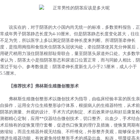
说实在的，对于阴茎的大小国内尚无统一的标准，多数资料报告，正
常成年男子阴茎静态长度为4-10厘米。但是阴茎静态长度变化甚大，往往
不足为凭，所以医学上多以测定阴茎牵伸长度来判断。所谓阴茎牵伸长
度，是指用拇指和食指夹住阴茎头冠状沟处，牵拉阴茎使其充分伸展后，
用硬尺稍用力顶住阴茎根部耻骨联合，量至阴茎头尿道外口处。大多数学
者认为，阴茎太小是指阴茎形态和尿道口位置正常，而与同龄人相比，阴
茎过于短小。参考数值是：阴茎牵伸长度新生儿小于2.5厘米，成人小于
5.5厘米。
【推荐技术】弗林斯生殖微创整形术
弗林斯生殖微创整形术以微创技术为指导，由临床经验丰富的医生亲
自操作，运用全方位生殖整形诊疗体系，根据病人的生殖器特性，从术前
阴茎的测量、外观的设计、手术方式的制定、术后效果评估和好后康复检
测都精心定制，应用**仪器结合微创技术，切口整齐、出血少，手术结合
术后独有的促恢复理疗套餐，促进伤口恢复的理疗及措施，使恢复周期有
效缩短，而且生殖器外观无结痂、不纤维化，外形整齐美观，能够保全并
增进生殖器功能，有效避免传统整形手术的感染出血、粘连，明显提高夫