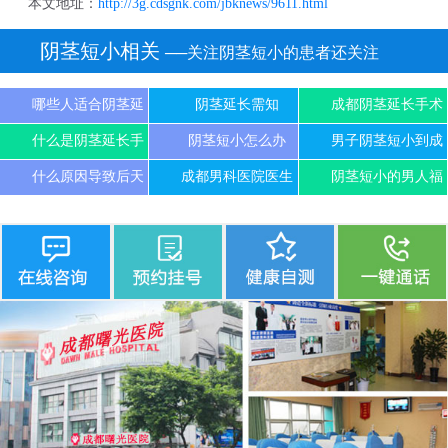
本文地址：
http://3g.cdsgnk.com/jbknews/9611.html
阴茎短小相关
──关注阴茎短小的患者还关注
哪些人适合阴茎延
阴茎延长需知
成都阴茎延长手术
什么是阴茎延长手
阴茎短小怎么办
男子阴茎短小到成
什么原因导致后天
成都男科医院医生
阴茎短小的男人福