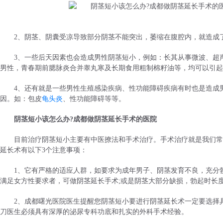
2、阴茎、阴囊受凉导致部分阴茎不能突出，萎缩在腹腔内，就造成
3、一些后天因素也会造成男性阴茎短小，例如：长其从事微波、超
男性，青春期前腮脉炎合并睾丸寒及长期食用粗制棉籽油等，均可以引起
4、还有就是一些男性生殖感染疾病、性功能障碍疾病有时也是造成
因。如：包皮
龟头炎
、性功能障碍等等。
阴茎短小该怎么办?成都做阴茎延长手术的医院
目前治疗阴茎短小主要有中医撩法和手术治疗。手术治疗就是我们常
延长术有以下3个注意事项：
1、它有严格的适应人群，如要求为成年男子、阴茎发育不良，充分
满足女方性要求者，可做阴茎延长手术;或是阴茎大部分缺损，勃起时长度
2、成都曙光医院医生提醒您阴茎短小要进行阴茎延长术一定要选择
刀医生必须具有深厚的泌尿专科功底和扎实的外科手术经验。