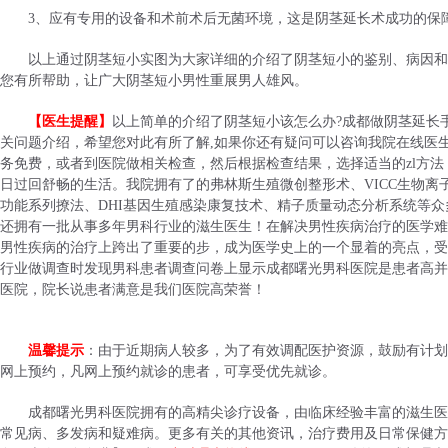
3、应有专用的设备和术前术后无菌环境，这是阴茎延长术成功的保
以上通过阴茎短小实图为大家详细的介绍了阴茎短小的鉴别、病因和
您有所帮助，让广大阴茎短小男性重展男人雄风。
【医生提醒】
以上简单的介绍了阴茎短小该怎么办?成都做阴茎延长
关问题介绍，希望您对此有所了解,如果你还有疑问可以咨询我院在线医
务免费，或者到医院做相关检查，然后根据检查结果，选择适当的zl方
日过回舒畅的生活。我院拥有了的弗林斯生殖微创整形术、VICC生物离子
功能系列撩法、DHI基因生殖感染康复技术、精子质量动态分析系统等
还拥有一批从事多年男科行业的滋生医生！在解决男性疾病治疗的医学难
男性疾病的治疗上跨出了重要的步，成为医学史上的一个显着的亮点，受
行业做调查时发现男科患者调查问卷上显示成都曙光男科医院是患者高并
医院，院长说患者满意是我们医院高荣誉！
温馨提示
：由于近期病人较多，为了有效调配医护资源，鼓励有计划
网上预约，凡网上预约就诊的患者，可享受优先就诊。
成都曙光男科医院拥有的高精尖诊疗设备，由临床经验丰富的滋生医
常见病、多发病和疑难病。更多有关的其他资讯，治疗费用及日常保健方