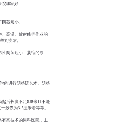
了阴茎短小。
声、高温、放射线等作业的
睾丸痿缩。
男性阴茎短小、萎缩的原
说的进行阴茎延长术。阴茎
勃起后长度不足8厘米且不能
一般仅为3-5厘米者等等。
具有高技术的男科医院，主