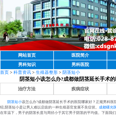
网站首页
医院简介
男科知识
男科医院
首页
>
科普资讯
>
生殖器整形
>
阴茎短小
阴茎短小该怎么办?成都做阴茎延长手术的
治疗方法
疾病症状
阴茎短小
该怎么办?成都做阴茎延长手术的医院哪家好？正规男科医
绍,阴茎短小是让男人难以启齿的一种生殖器官发展不良症状。
成都曙光
在常温下，男子的阴茎长度与周径小于其它男子阴茎的平均值。下面我们