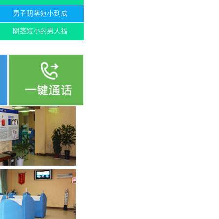
男子阴茎短小到成
阴茎短小的男人福