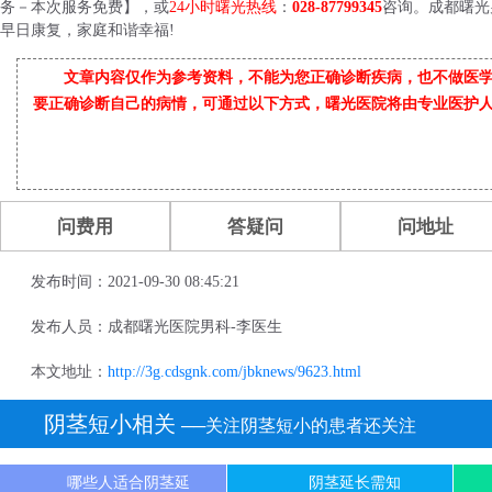
务－本次服务免费】，或
24小时曙光热线
：
028-87799345
咨询。成都曙光
早日康复，家庭和谐幸福!
文章内容仅作为参考资料，不能为您正确诊断疾病，也不做医
要正确诊断自己的病情，可通过以下方式，曙光医院将由专业医护
问费用
答疑问
问地址
发布时间：2021-09-30 08:45:21
发布人员：成都曙光医院男科-李医生
本文地址：
http://3g.cdsgnk.com/jbknews/9623.html
阴茎短小相关
──关注阴茎短小的患者还关注
哪些人适合阴茎延
阴茎延长需知