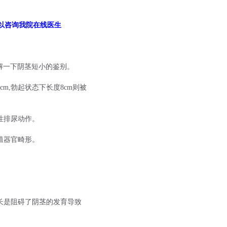
以咨询我院在线医生
解一下阴茎短小的鉴别。
m,勃起状态下长度8cm则被
性排尿动作。
殖器官畸形。
长是阻碍了阴茎的发育导致