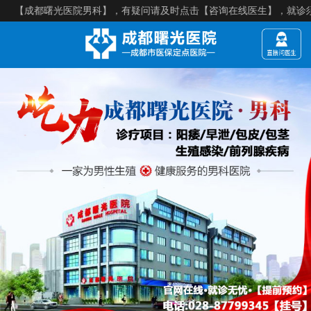
都曙光医院男科】，有疑问请及时点击【咨询在线医生】，就诊须知：【来院建议提前预