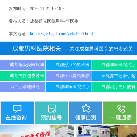
发布时间：2020-11-21 10:18:52
发布人员：成都曙光医院男科-李医生
本文地址：
http://3g.cdsgnk.com/yyk/1990.html
成都男科医院相关
──关注成都男科医院的患者还关
注
成都龟头炎医院哪
成都好点的男科医
成都哪家医院治疗
成都男性包皮过长
成都什么是精索静
睾丸异常还会引起
为二胎清理障碍，
成都哪家医院治疗
成都治疗男科的有
尽