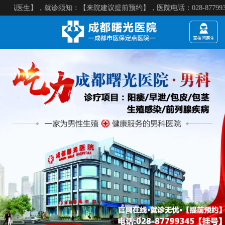
须知：【来院建议提前预约】，医院电话：028-87799345 医院微信：cd