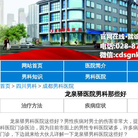
网站首页
医院简介
男科知识
男科医院
首页
>
四川男科
>
成都男科医院
龙泉驿医院男科那些好
治疗方法
疾病症状
龙泉驿男科医院这些好？男性疾病对男士的伤害非常大，提
科医院门诊医治，因为目前市面上的男性专科医院诸多，许多病
门诊，下边就来给大伙儿详解一下龙泉驿男科医院这些好？