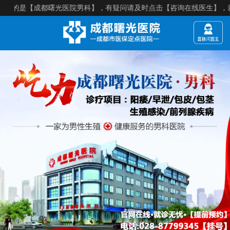
是【成都曙光医院男科】，有疑问请及时点击【咨询在线医生】，就诊须知：【来院建议