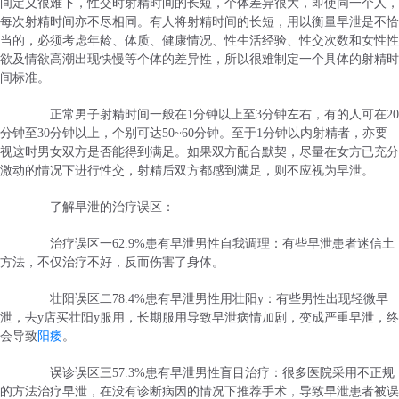
间定义很难下，性交时射精时间的长短，个体差异很大，即使同一个人，
每次射精时间亦不尽相同。有人将射精时间的长短，用以衡量早泄是不恰
当的，必须考虑年龄、体质、健康情况、性生活经验、性交次数和女性性
欲及情欲高潮出现快慢等个体的差异性，所以很难制定一个具体的射精时
间标准。
正常男子射精时间一般在1分钟以上至3分钟左右，有的人可在20
分钟至30分钟以上，个别可达50~60分钟。至于1分钟以内射精者，亦要
视这时男女双方是否能得到满足。如果双方配合默契，尽量在女方已充分
激动的情况下进行性交，射精后双方都感到满足，则不应视为早泄。
了解早泄的治疗误区：
治疗误区一62.9%患有早泄男性自我调理：有些早泄患者迷信土
方法，不仅治疗不好，反而伤害了身体。
壮阳误区二78.4%患有早泄男性用壮阳y：有些男性出现轻微早
泄，去y店买壮阳y服用，长期服用导致早泄病情加剧，变成严重早泄，终
会导致
阳痿
。
误诊误区三57.3%患有早泄男性盲目治疗：很多医院采用不正规
的方法治疗早泄，在没有诊断病因的情况下推荐手术，导致早泄患者被误