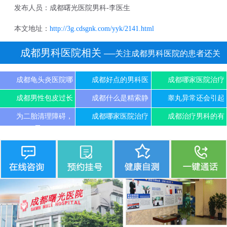
发布人员：成都曙光医院男科-李医生
本文地址：
http://3g.cdsgnk.com/yyk/2141.html
成都男科医院相关
──关注成都男科医院的患者还关
注
成都龟头炎医院哪
成都好点的男科医
成都哪家医院治疗
成都男性包皮过长
成都什么是精索静
睾丸异常还会引起
为二胎清理障碍，
成都哪家医院治疗
成都治疗男科的有
尽