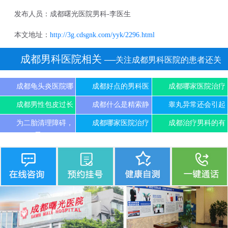
发布人员：成都曙光医院男科-李医生
本文地址：
http://3g.cdsgnk.com/yyk/2296.html
成都男科医院相关
──关注成都男科医院的患者还关
注
成都龟头炎医院哪
成都好点的男科医
成都哪家医院治疗
成都男性包皮过长
成都什么是精索静
睾丸异常还会引起
为二胎清理障碍，
成都哪家医院治疗
成都治疗男科的有
尽