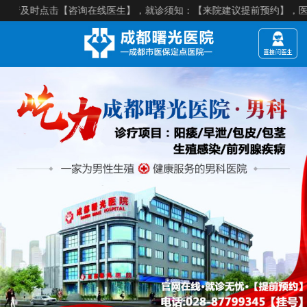
【咨询在线医生】，就诊须知：【来院建议提前预约】，医院电话：028-87799