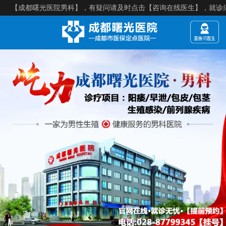
都曙光医院男科】，有疑问请及时点击【咨询在线医生】，就诊须知：【来院建议提前预