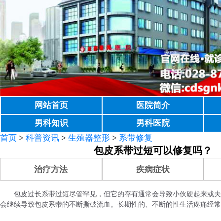
网站首页
医院简介
男科知识
男科医院
首页
>
科普资讯
>
生殖器整形
>
系带修复
包皮系带过短可以修复吗？
治疗方法
疾病症状
包皮过长系带过短尽管罕见，但它的存有通常会导致小伙硬起来或夫
会继续导致包皮系带的不断撕破流血。长期性的、不断的性生活疼痛经常