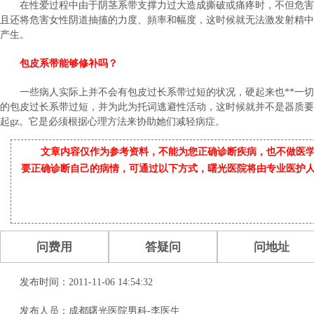
在性爱过程中由于阴茎系带支撑力过大造成撕破或痛疼时，不但危害
且还将危害女性阴道抽搐的力度、頻率和幅度，这时候就无法激发射精中
产生。
包皮系带能够修补吗？
一些病人实际上并不会有包皮过长系带过短的状况，硬起来也**一
的包皮过长系带过短，并为此为托词逃避性活动，这时候就并不是器质要
起gz。它是必须根据心理方法来协助她们减轻病症。
文章内容仅作为参考资料，不能为您正确诊断疾病，也不做医
要正确诊断自己的病情，可通过以下方式，曙光医院将由专业医护
问费用
答疑问
问地址
发布时间：2011-11-06 14:54:32
发布人员：成都曙光医院男科-李医生