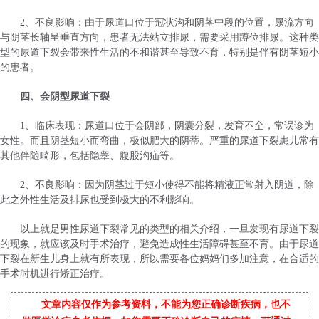
2、不良影响：由于尿道口位于冠状沟和阴茎中段的位置，尿流方向
与阴茎长轴呈垂直方向，患者无法站立排尿，需要采用蹲位排尿。这种类
型的尿道下裂会带来性生活的不和谐甚至导致不育，特别是伴有阴茎短小
的患者。
四、会阴型尿道下裂
1、临床表现：尿道口位于会阴部，阴囊分裂，发育不全，常误诊为
女性。而且阴茎短小而弯曲，极似肥大的阴蒂。严重的尿道下裂患儿常有
其他伴随畸形，包括隐睾、腹股沟疝等。
2、不良影响：因为阴茎过于短小使得不能将精液正常射入阴道，除
此之外性生活及排尿也受到极大的不利影响。
以上就是男性尿道下裂常见的类型的相关介绍，一旦发现有尿道下裂
的现象，就应该及时手术治疗，避免造成性生活障碍甚至不育。由于尿道
下裂在新生儿身上就有所表现，所以需要各位妈妈们多加注意，在合适的
手术时机进行矫正治疗。
文章内容仅作为参考资料，不能为您正确诊断疾病，也不