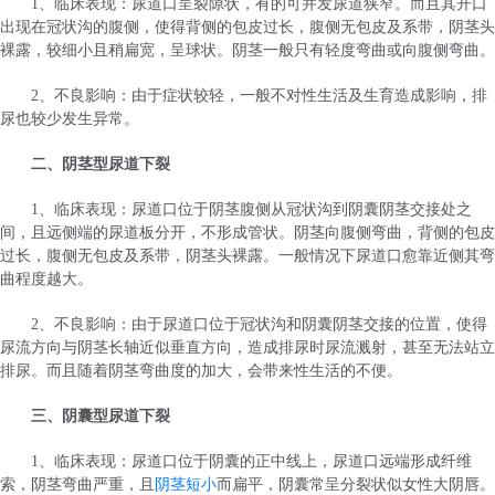
1、临床表现：尿道口呈裂隙状，有的可并发尿道狭窄。而且其开口
出现在冠状沟的腹侧，使得背侧的包皮过长，腹侧无包皮及系带，阴茎头
裸露，较细小且稍扁宽，呈球状。阴茎一般只有轻度弯曲或向腹侧弯曲。
2、不良影响：由于症状较轻，一般不对性生活及生育造成影响，排
尿也较少发生异常。
二、阴茎型尿道下裂
1、临床表现：尿道口位于阴茎腹侧从冠状沟到阴囊阴茎交接处之
间，且远侧端的尿道板分开，不形成管状。阴茎向腹侧弯曲，背侧的包皮
过长，腹侧无包皮及系带，阴茎头裸露。一般情况下尿道口愈靠近侧其弯
曲程度越大。
2、不良影响：由于尿道口位于冠状沟和阴囊阴茎交接的位置，使得
尿流方向与阴茎长轴近似垂直方向，造成排尿时尿流溅射，甚至无法站立
排尿。而且随着阴茎弯曲度的加大，会带来性生活的不便。
三、阴囊型尿道下裂
1、临床表现：尿道口位于阴囊的正中线上，尿道口远端形成纤维
索，阴茎弯曲严重，且
阴茎短小
而扁平，阴囊常呈分裂状似女性大阴唇。