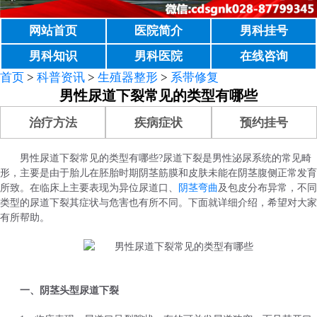
网站首页
医院简介
男科挂号
男科知识
男科医院
在线咨询
首页
>
科普资讯
>
生殖器整形
>
系带修复
男性尿道下裂常见的类型有哪些
治疗方法
疾病症状
预约挂号
男性尿道下裂常见的类型有哪些?尿道下裂是男性泌尿系统的常见畸
形，主要是由于胎儿在胚胎时期阴茎筋膜和皮肤未能在阴茎腹侧正常发育
所致。在临床上主要表现为异位尿道口、
阴茎弯曲
及包皮分布异常，不同
类型的尿道下裂其症状与危害也有所不同。下面就详细介绍，希望对大家
有所帮助。
一、阴茎头型尿道下裂