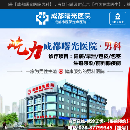
是【成都曙光医院男科】，有疑问请及时点击【咨询在线医生】，就诊须知：【来院建议