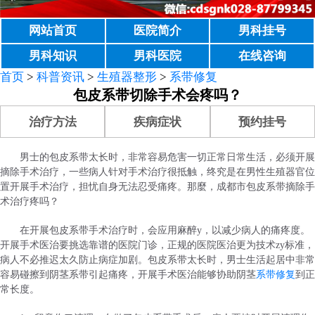
网站首页
医院简介
男科挂号
男科知识
男科医院
在线咨询
首页
>
科普资讯
>
生殖器整形
>
系带修复
包皮系带切除手术会疼吗？
治疗方法
疾病症状
预约挂号
男士的包皮系带太长时，非常容易危害一切正常日常生活，必须开展
摘除手术治疗，一些病人针对手术治疗很抵触，终究是在男性生殖器官位
置开展手术治疗，担忧自身无法忍受痛疼。那麼，成都市包皮系带摘除手
术治疗疼吗？
在开展包皮系带手术治疗时，会应用麻醉y，以减少病人的痛疼度。
开展手术医治要挑选靠谱的医院门诊，正规的医院医治更为技术zy标准，
病人不必推迟太久防止病症加剧。包皮系带太长时，男士生活起居中非常
容易碰擦到阴茎系带引起痛疼，开展手术医治能够协助阴茎
系带修复
到正
常长度。