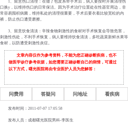
1、留意伤口清理：在做了包皮系带手术后，病人要按时开展清理伤
口换y，以维持伤口的日常保洁。因为手术治疗位置处在性器官周边，非
常容易囤积病菌，维持私处的清理很重要，手术后要衣着比较宽松的內
裤，防止伤口遭受磨擦。
3、留意饮食清淡：辛辣食物刺激性的食材对手术恢复会导致危害，
刺激性伤处，不利手术恢复，病人要维持饮食清淡，多吃蔬菜新鲜水果等
食材，以防遭受刺激性炎症。
文章内容仅作为参考资料，不能为您正确诊断疾病，也不
做医学诊疗参考依据，如您需要正确诊断自己的病情，可通过
以下方式，曙光医院将由专业医护人员为您解答：
问费用
答疑问
问地址
看疾病
发布时间：2011-07-07 17:05:58
发布人员：成都曙光医院男科-李医生