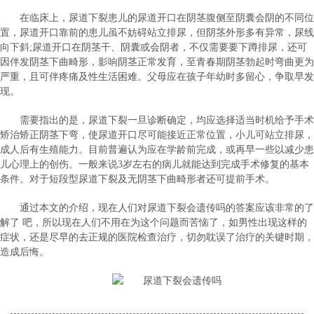
在临床上，尿道下裂患儿的尿道开口在阴茎腹侧至阴囊会阴的不同位
置，尿道开口靠前的患儿虽不妨碍站立排尿，但阴茎外形多有异常，尿线
向下斜;尿道开口在阴茎干、阴囊或会阴者，不仅需要要下蹲排尿，还可
因伴发阴茎下曲畸形，影响阴茎正常发育，至青春期阴茎勃起时弯曲更为
严重，且可伴疼痛及性生活困难。父母应在孩子年幼时多留心，争取早发
现。
需要指出的是，尿道下裂一旦诊断确定，均应选择适当时机给予手术
矫治矫正阴茎下弯，使尿道开口尽可能接近正常位置，小儿可站立排尿，
成人后有生殖能力。目前普遍认为应在学龄前完成，或再早一些以减少患
儿心理上的创伤。一般来说3岁左右的病儿就能达到完成手术修复的基本
条件。对于短段型尿道下裂及无阴茎下曲畸形者还可提前手术。
通过本文的介绍，现在人们对尿道下裂会遗传吗的答案应该非常的了
解了 吧，所以现在人们不用在为这个问题而苦恼了，如男性出现这样的
症状，还是尽早的去正规的医院检查治疗，切勿耽误了治疗的关键时期，
造成后悔。