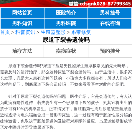
网站首页
医院简介
男科挂号
男科知识
男科医院
在线咨询
首页
>
科普资讯
>
生殖器整形
>
系带修复
尿道下裂会遗传吗
治疗方法
疾病症状
预约挂号
尿道下裂会遗传吗?尿道下裂是男性泌尿生殖系极常见的先天畸形，
需要及时的进行治疗，那么这种尿道下裂会遗传吗，由于生活中，很多家
长发现，凡是大人患有这种问题的，小孩也大多数都会有，所以人们会有
这样的疑问，到底尿道下裂会遗传吗，不妨来看看医生对此的介绍吧。
针对于尿道下裂会遗传吗的问题，医生介绍，它是会遗传的，有人认
为此病有隐性遗传，若夫妻生有一个患尿道下裂的孩子，则其它将出生的
孩子可有10%的机率发生。正常情况下，当胚胎第七周后尿道皱壁自尿道
近端逐渐向龟头端融合成一管形即尿道，这一过程有赖于胚胎性腺分泌的
雄性激素，也取决于胚胎尿道沟及皱壁对寒酮的反应。当尿道皱壁形成管
形发生障碍时即导致尿道下裂。